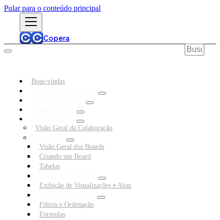
Pular para o conteúdo principal
Copera
Boas-vindas
PRIMEIROS PASSOS
COPERA TEMPO
COMUNICAR
COLABORAR
Visão Geral da Colaboração
BOARDS
Visão Geral dos Boards
Criando um Board
Tabelas
TIPOS DE CAMPO
Exibição de Visualizações e Abas
VISUALIZAÇÕES
Filtros e Ordenação
Fórmulas