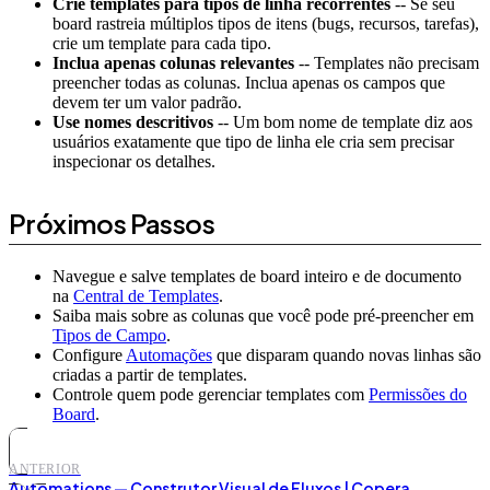
Crie templates para tipos de linha recorrentes
-- Se seu
board rastreia múltiplos tipos de itens (bugs, recursos, tarefas),
crie um template para cada tipo.
Inclua apenas colunas relevantes
-- Templates não precisam
preencher todas as colunas. Inclua apenas os campos que
devem ter um valor padrão.
Use nomes descritivos
-- Um bom nome de template diz aos
usuários exatamente que tipo de linha ele cria sem precisar
inspecionar os detalhes.
Próximos Passos
Navegue e salve templates de board inteiro e de documento
na
Central de Templates
.
Saiba mais sobre as colunas que você pode pré-preencher em
Tipos de Campo
.
Configure
Automações
que disparam quando novas linhas são
criadas a partir de templates.
Controle quem pode gerenciar templates com
Permissões do
Board
.
ANTERIOR
Automations — Construtor Visual de Fluxos | Copera