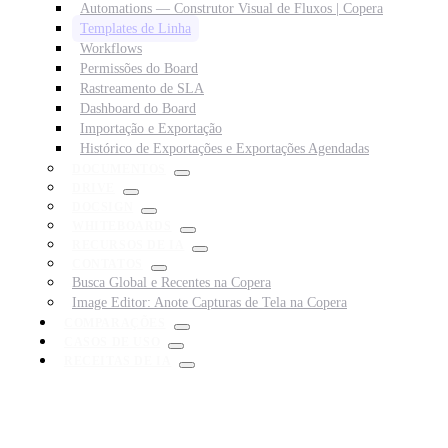
Automations — Construtor Visual de Fluxos | Copera
Templates de Linha
Workflows
Permissões do Board
Rastreamento de SLA
Dashboard do Board
Importação e Exportação
Histórico de Exportações e Exportações Agendadas
DOCUMENTOS
DRIVE
DOCSIGN
WHITEBOARDS
RECURSOS DE IA
CONTATOS
Busca Global e Recentes na Copera
Image Editor: Anote Capturas de Tela na Copera
COMPARAÇÕES
CASOS DE USO
RECEITAS DE IA