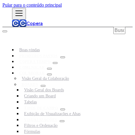
Pular para o conteúdo principal
Copera
Boas-vindas
PRIMEIROS PASSOS
COPERA TEMPO
COMUNICAR
COLABORAR
Visão Geral da Colaboração
BOARDS
Visão Geral dos Boards
Criando um Board
Tabelas
TIPOS DE CAMPO
Exibição de Visualizações e Abas
VISUALIZAÇÕES
Filtros e Ordenação
Fórmulas