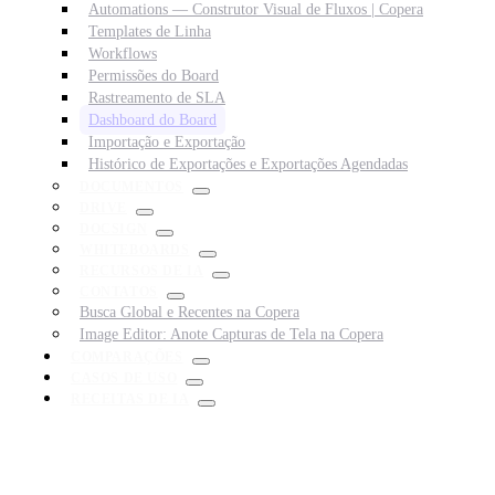
Automations — Construtor Visual de Fluxos | Copera
Templates de Linha
Workflows
Permissões do Board
Rastreamento de SLA
Dashboard do Board
Importação e Exportação
Histórico de Exportações e Exportações Agendadas
DOCUMENTOS
DRIVE
DOCSIGN
WHITEBOARDS
RECURSOS DE IA
CONTATOS
Busca Global e Recentes na Copera
Image Editor: Anote Capturas de Tela na Copera
COMPARAÇÕES
CASOS DE USO
RECEITAS DE IA