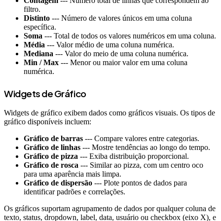
Contagem
--- Número total de linhas que correspondem ao
filtro.
Distinto
--- Número de valores únicos em uma coluna
específica.
Soma
--- Total de todos os valores numéricos em uma coluna.
Média
--- Valor médio de uma coluna numérica.
Mediana
--- Valor do meio de uma coluna numérica.
Min / Max
--- Menor ou maior valor em uma coluna
numérica.
Widgets de Gráfico
Widgets de gráfico exibem dados como gráficos visuais. Os tipos de
gráfico disponíveis incluem:
Gráfico de barras
--- Compare valores entre categorias.
Gráfico de linhas
--- Mostre tendências ao longo do tempo.
Gráfico de pizza
--- Exiba distribuição proporcional.
Gráfico de rosca
--- Similar ao pizza, com um centro oco
para uma aparência mais limpa.
Gráfico de dispersão
--- Plote pontos de dados para
identificar padrões e correlações.
Os gráficos suportam agrupamento de dados por qualquer coluna de
texto, status, dropdown, label, data, usuário ou checkbox (eixo X), e